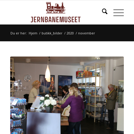
Du er her:
Hjem
/
butikk_bilder
/
2020
/
november