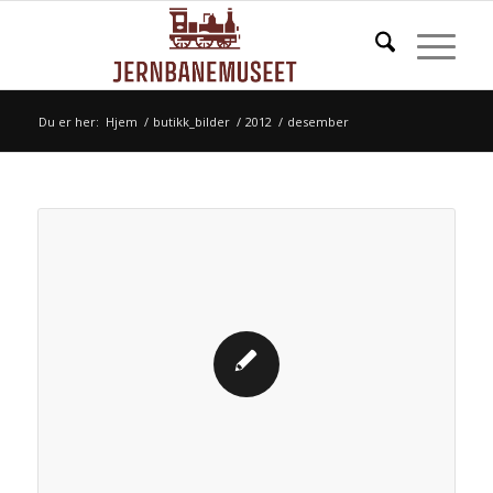
Du er her:
Hjem
/
butikk_bilder
/
2012
/
desember