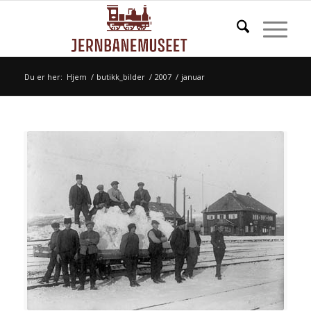
Du er her:
Hjem
/
butikk_bilder
/
2007
/
januar