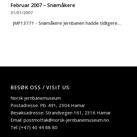
Februar 2007 – Snømåkere
31/01/2007
JMF13771 - Snømåkere Jernbanen hadde tidligere…
BESØK OSS / VISIT US:
Norsk jernbanemuseum
Postadresse: Pb. 491, 2304 Hamar
Besøksadresse: Strandvegen 161, 2316 Hamar
Email: postmottak@norsk-jernbanemuseum.no
Tel: (+47) 40 44 88 80