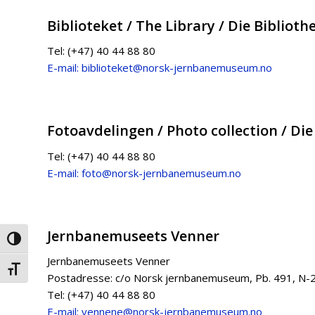
Biblioteket / The Library / Die Biblioth
Tel: (+47) 40 44 88 80
E-mail: biblioteket@norsk-jernbanemuseum.no
Fotoavdelingen / Photo collection / D
Tel: (+47) 40 44 88 80
E-mail: foto@norsk-jernbanemuseum.no
Jernbanemuseets Venner
Veksle høykontrast
Jernbanemuseets Venner
Veksle skriftstørrelse
Postadresse: c/o Norsk jernbanemuseum, Pb. 491, N
Tel: (+47) 40 44 88 80
E-mail: vennene@norsk-jernbanemuseum.no