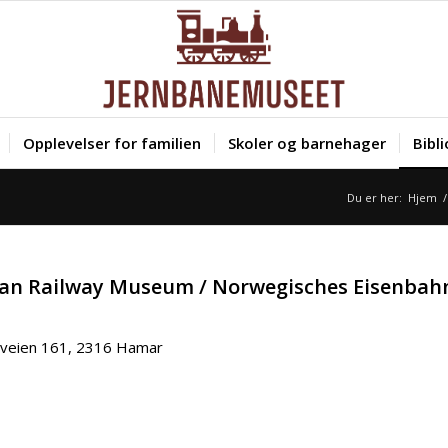
Opplevelser for familien
Skoler og barnehager
Bibl
Du er her:
Hjem
/
ian Railway Museum / Norwegisches Eisenb
dveien 161, 2316 Hamar