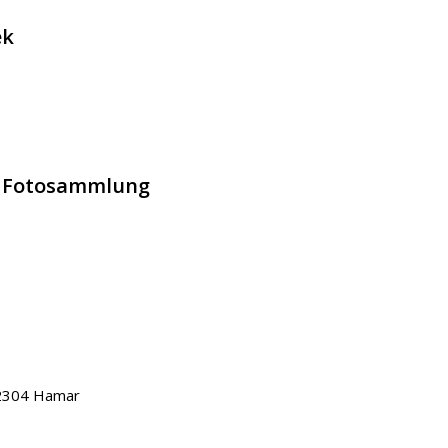
ek
ie Fotosammlung
-2304 Hamar