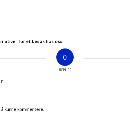
ernativer for et besøk hos oss.
0
REPLIES
ar
 å kunne kommentere.