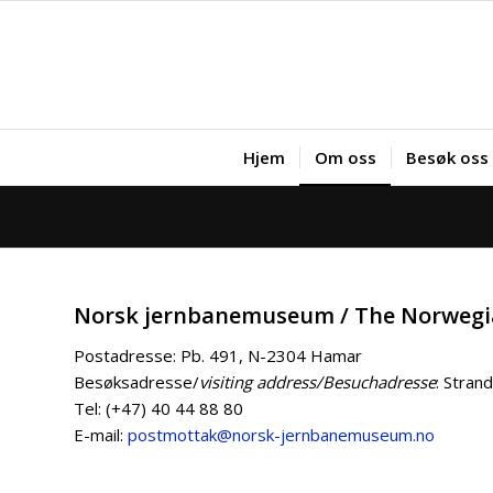
Hjem
Om oss
Besøk oss
Norsk jernbanemuseum / The Norweg
Postadresse: Pb. 491, N-2304 Hamar
Besøksadresse/
visiting address/Besuchadresse
: Stran
Tel: (+47) 40 44 88 80
E-mail:
postmottak@norsk-jernbanemuseum.no