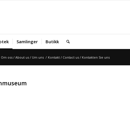
iotek
Samlinger
Butikk
Om oss / About us / Um uns
/
Kontakt / Contact us / Kontakten Sie uns
ahnmuseum