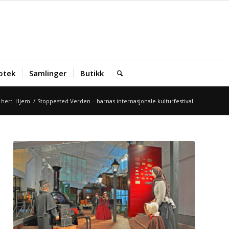
iotek
Samlinger
Butikk
 her:
Hjem
/
Stoppested Verden – barnas internasjonale kulturfestival