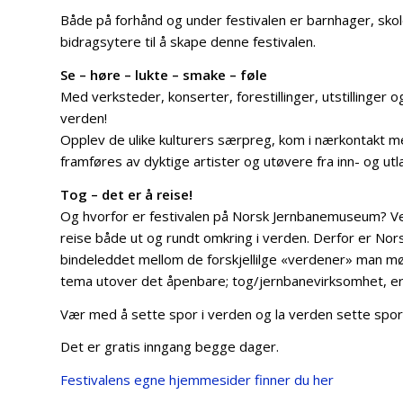
Både på forhånd og under festivalen er barnhager, skol
bidragsytere til å skape denne festivalen.
Se – høre – lukte – smake – føle
Med verksteder, konserter, forestillinger, utstillinger og
verden!
Opplev de ulike kulturers særpreg, kom i nærkontakt med
framføres av dyktige artister og utøvere fra inn- og utl
Tog – det er å reise!
Og hvorfor er festivalen på Norsk Jernbanemuseum? Vel,
reise både ut og rundt omkring i verden. Derfor er No
bindeleddet mellom de forskjellilge «verdener» man 
tema utover det åpenbare; tog/jernbanevirksomhet, er 
Vær med å sette spor i verden og la verden sette spor 
Det er gratis inngang begge dager.
Festivalens egne hjemmesider finner du her