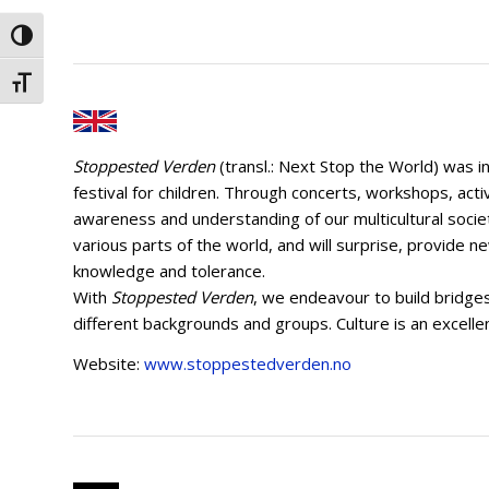
Veksle høykontrast
Veksle skriftstørrelse
Stoppested Verden
(transl.: Next Stop the World) was i
festival for children. Through concerts, workshops, acti
awareness and understanding of our multicultural societ
various parts of the world, and will surprise, provide 
knowledge and tolerance.
With
Stoppested Verden
, we endeavour to build bridges
different backgrounds and groups. Culture is an excell
Website:
www.stoppestedverden.no