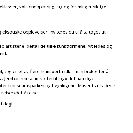
eklasser, voksenopplæring, lag og foreninger viktige
 eksotiske opplevelser, inviteres du til å ta toget ut i
 artistene, delta i de ulike kunstformene. Alt ledes og
and.
 tog er et av flere transportmidler man bruker for å
rsk Jernbanemuseums «Tertittog» det naturlige
møter i museumsparken og bygningene. Museets utvidede
reiser/det å reise.
i deg!