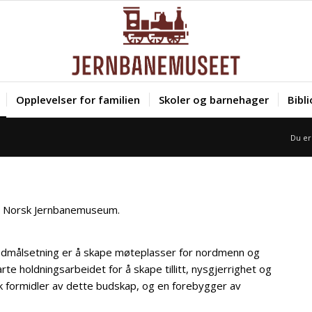
Opplevelser for familien
Skoler og barnehager
Bibl
Du er
 på Norsk Jernbanemuseum.
ovedmålsetning er å skape møteplasser for nordmenn og
e holdningsarbeidet for å skape tillitt, nysgjerrighet og
ik formidler av dette budskap, og en forebygger av