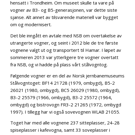
hensatt i Trondheim. Om museet skulle ta vare på
vogner av B3- og B5-generasjonen, var dette siste
sjanse. Alt annet av tilsvarende materiell var bygget
om og modernisert.
Det ble inngått en avtale med NSB om overtakelse av
utrangerte vogner, og seint i 2012 ble de tre første
vognene valgt ut og transportert til Hamar. I løpet av
sommeren 2013 var ytterligere tre vogner overtatt
fra NSB, og vi hadde på plass vårt stålvogntog.
Følgende vogner er en del av Norsk jernbanemuseums
Stålvogntoget: BF14 21728 (1979, ombygd), B5-2
26021 (1980, ombygd), BC5 26029 (1980, ombygd),
B3-2 25579 (1966, ombygd), B3-2 25572 (1964,
ombygd) og bistrovogn FR3-2 21265 (1972, ombygd
1997). I tillegg har vi også sovevognen WLAB 21055.
Toget har med alle vognene 237 sitteplasser, 24-28
spiseplasser i kafevogna, samt 33 soveplasser i