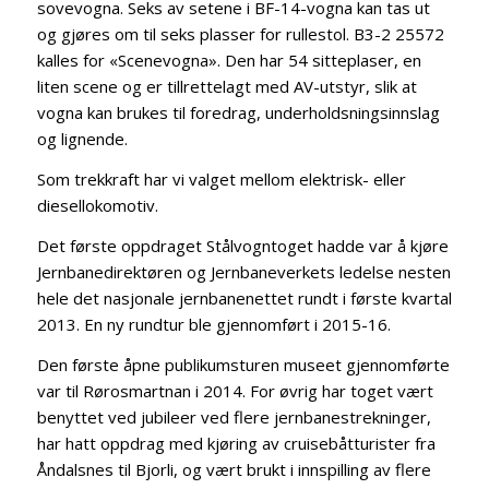
sovevogna. Seks av setene i BF-14-vogna kan tas ut
og gjøres om til seks plasser for rullestol. B3-2 25572
kalles for «Scenevogna». Den har 54 sitteplaser, en
liten scene og er tillrettelagt med AV-utstyr, slik at
vogna kan brukes til foredrag, underholdsningsinnslag
og lignende.
Som trekkraft har vi valget mellom elektrisk- eller
diesellokomotiv.
Det første oppdraget Stålvogntoget hadde var å kjøre
Jernbanedirektøren og Jernbaneverkets ledelse nesten
hele det nasjonale jernbanenettet rundt i første kvartal
2013. En ny rundtur ble gjennomført i 2015-16.
Den første åpne publikumsturen museet gjennomførte
var til Rørosmartnan i 2014. For øvrig har toget vært
benyttet ved jubileer ved flere jernbanestrekninger,
har hatt oppdrag med kjøring av cruisebåtturister fra
Åndalsnes til Bjorli, og vært brukt i innspilling av flere