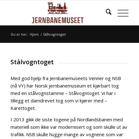
Du er her:
Hjem
/
Stålvogntoget
Stålvogntoget
Med god hjelp fra Jernbanemuseets Venner og NSB
(nå VY) har Norsk jernbanemuseum et kjørbart tog
med en stålvognstamme – Stålvogntoget. Vi har i
tillegg et damdrevet tog som vi kjører med –
Karettoget.
I 2013 gikk de siste togene på Nordlandsbanen med
materiell som ikke var modernisert og som skulle ut av
trafikk. NSB skulle hugge mange av vognene som var