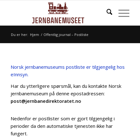
Du er her:
Hjem
/
Offentlig journal – Postliste
Norsk jernbanemuseums postliste er tilgjengelig hos
eInnsyn.
Har du ytterligere spørsmål, kan du kontakte Norsk
jernbanemuseum på denne epostadressen:
post@jernbanedirektoratet.no
Nedenfor er postlister som er gjort tilgjengelig i
perioder da den automatiske tjenesten ikke har
fungert.