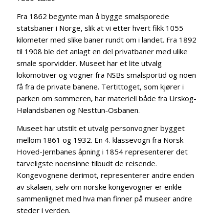
Fra 1862 begynte man å bygge smalsporede
statsbaner i Norge, slik at vi etter hvert fikk 1055
kilometer med slike baner rundt om i landet. Fra 1892
til 1908 ble det anlagt en del privatbaner med ulike
smale sporvidder. Museet har et lite utvalg
lokomotiver og vogner fra NSBs smalsportid og noen
få fra de private banene. Tertittoget, som kjører i
parken om sommeren, har materiell både fra Urskog-
Hølandsbanen og Nesttun-Osbanen.
Museet har utstilt et utvalg personvogner bygget
mellom 1861 og 1932. En 4. klassevogn fra Norsk
Hoved-Jernbanes åpning i 1854 representerer det
tarveligste noensinne tilbudt de reisende.
Kongevognene derimot, representerer andre enden
av skalaen, selv om norske kongevogner er enkle
sammenlignet med hva man finner på museer andre
steder i verden.