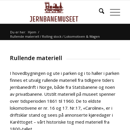
Du er her:
Hjem
/
Rullende materiell / Rolling stock / Lokomotiven & Wagen
Rullende materiell
I hovedbygningen og ute i parken og i to haller i parken
finnes et utvalg rullende materiell fra tidligere tiders
jernbanedrift i Norge, både fra Statsbanene og noen
av privatbanene. Utstilt materiell på museet spenner
over tidsperioden 1861 til 1960. De to eldste
lokomotivene er nr. 16 og 17. Nr.17, «Caroline», er i
driftsklar stand og sees på annonserte kjøredager i
Karéttoget – vårt historiske tog med materiell fra
1800-tallet.