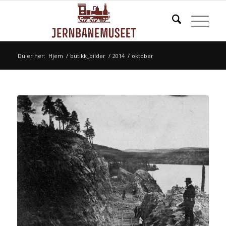
Du er her:
Hjem
/
butikk_bilder
/
2014
/
oktober