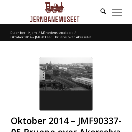
Du er her:
Hjem
/
Månedens smakebit
/
Oktober 2014 – JMF90337-05 Bruene over Akerselva
Oktober 2014 – JMF90337-