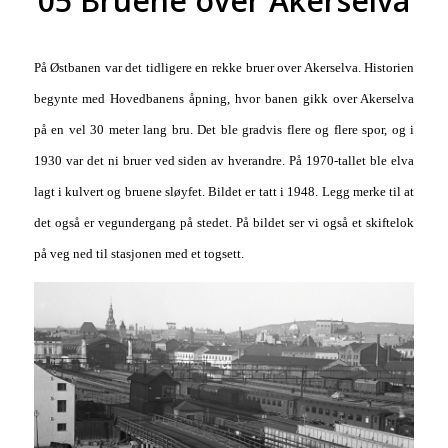
05 Bruene over Akerselva
På Østbanen var det tidligere en rekke bruer over Akerselva. Historien
begynte med Hovedbanens åpning, hvor banen gikk over Akerselva
på en vel 30 meter lang bru. Det ble gradvis flere og flere spor, og i
1930 var det ni bruer ved siden av hverandre. På 1970-tallet ble elva
lagt i kulvert og bruene sløyfet. Bildet er tatt i 1948. Legg merke til at
det også er vegundergang på stedet. På bildet ser vi også et skiftelok
på veg ned til stasjonen med et togsett.