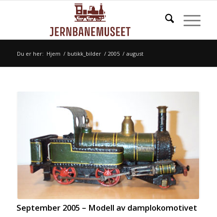
Du er her:
Hjem
/
butikk_bilder
/
2005
/
august
September 2005 – Modell av damplokomotivet