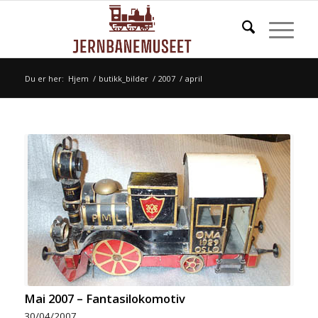
Du er her:
Hjem
/
butikk_bilder
/
2007
/
april
Mai 2007 – Fantasilokomotiv
30/04/2007