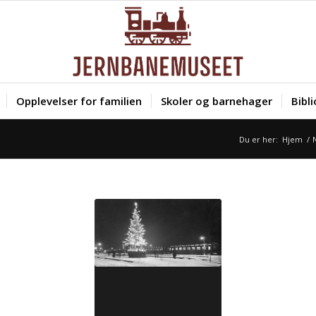
Opplevelser for familien
Skoler og barnehager
Bibl
Du er her:
Hjem
/