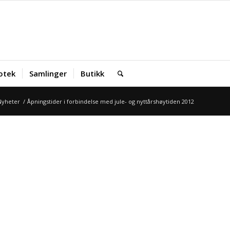
iotek
Samlinger
Butikk
Nyheter
/
Åpningstider i forbindelse med jule- og nyttårshøytiden 2012