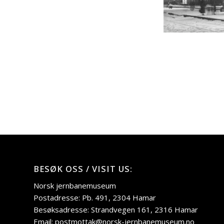
BESØK OSS / VISIT US:
Norsk jernbanemuseum
Postadresse: Pb. 491, 2304 Hamar
Besøksadresse: Strandvegen 161, 2316 Hamar
Email: postmottak@norsk-jernbanemuseum.no