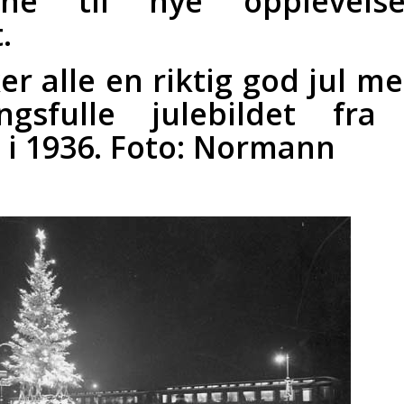
mne til nye opplevels
.
er alle en riktig god jul m
ngsfulle julebildet fr
 i 1936. Foto: Normann