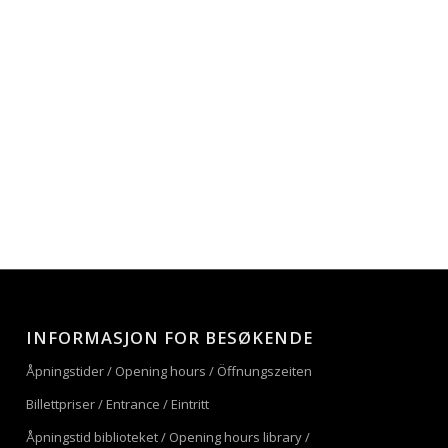
INFORMASJON FOR BESØKENDE
Åpningstider / Opening hours / Öffnungszeiten
Billettpriser / Entrance / Eintritt
Åpningstid biblioteket / Opening hours library /