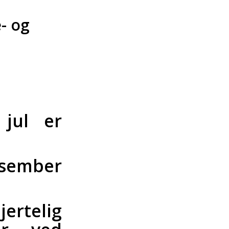
e- og
 jul er
esember
ertelig