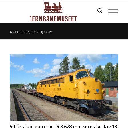
Du er her:
Hjem
/
Nyheter
50-års jubileum for Di 3.628 markeres lørdag 13.