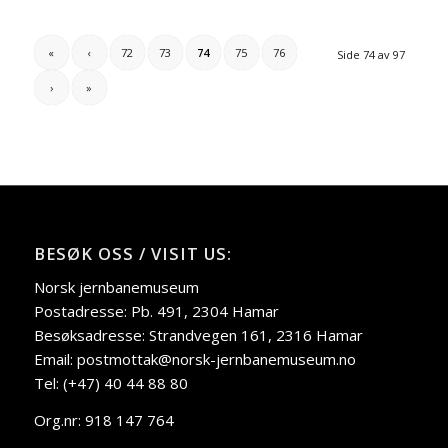
«
‹
72
73
74
75
76
Side 74 av 97
›
»
BESØK OSS / VISIT US:
Norsk jernbanemuseum
Postadresse: Pb. 491, 2304 Hamar
Besøksadresse: Strandvegen 161, 2316 Hamar
Email: postmottak@norsk-jernbanemuseum.no
Tel: (+47) 40 44 88 80
Org.nr: 918 147 764