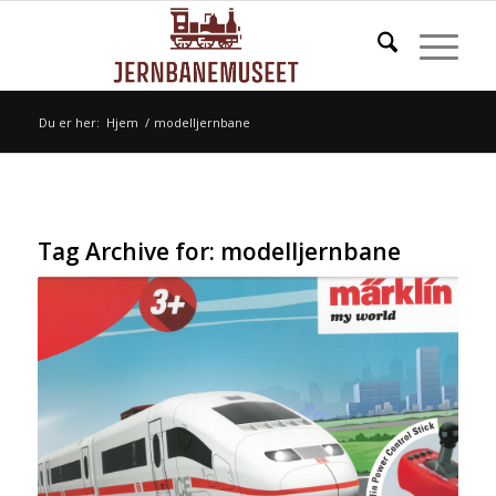
Du er her:
Hjem
/
modelljernbane
Tag Archive for:
modelljernbane