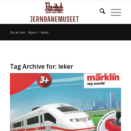
Du er her:
Hjem
/
leker
Tag Archive for:
leker