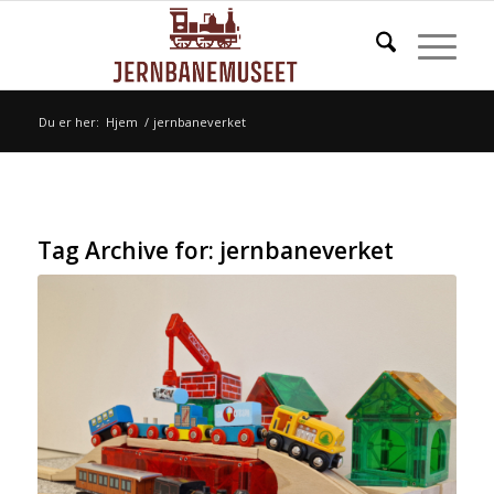
Du er her:
Hjem
/
jernbaneverket
Tag Archive for:
jernbaneverket