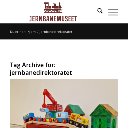
Du er her:
Hjem
/
jernbanedirektoratet
Tag Archive for:
jernbanedirektoratet