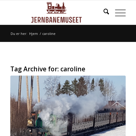
Du er her:
Hjem
/
caroline
Tag Archive for:
caroline