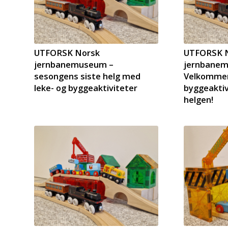
UTFORSK Norsk
UTFORSK 
jernbanemuseum –
jernbane
sesongens siste helg med
Velkommen 
leke- og byggeaktiviteter
byggeaktiv
helgen!