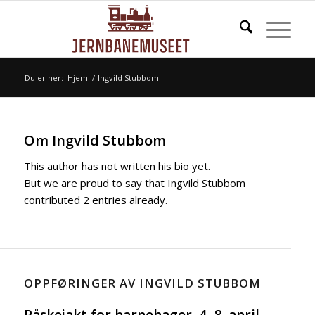
Du er her:
Hjem
/
Ingvild Stubbom
Om
Ingvild Stubbom
This author has not written his bio yet.
But we are proud to say that
Ingvild Stubbom
contributed 2 entries already.
OPPFØRINGER AV INGVILD STUBBOM
Påskejakt for barnehager, 4.-8. april