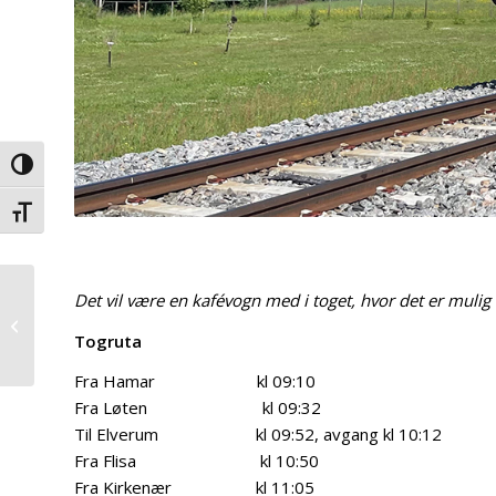
Veksle høykontrast
Veksle skriftstørrelse
Det vil være en kafévogn med i toget, hvor det er mulig 
Lesestund for barna i
Blåveisen barnehage
Togruta
Fra Hamar kl 09:10
Fra Løten kl 09:32
Til Elverum kl 09:52, avgang kl 10:12
Fra Flisa kl 10:50
Fra Kirkenær kl 11:05