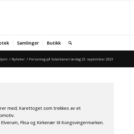
iotek
Samlinger
Butikk
Hjem
/
Nyheter
/
Persontog på Solørbanen lørdag 23. september 2023
rer med; Karettoget som trekkes av et
komotiv.
Elverum, Flisa og Kirkenær til Kongsvingermarken.