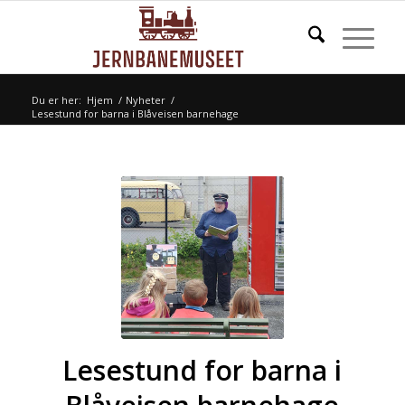
Du er her:
Hjem
/
Nyheter
/
Lesestund for barna i Blåveisen barnehage
Lesestund for barna i