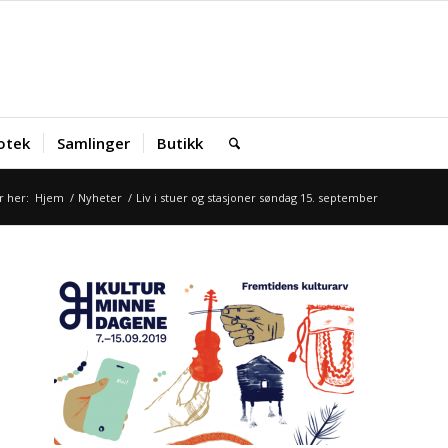
iotek
Samlinger
Butikk
r her:
Hjem
/
Nyheter
/
Liv i stuer og stasjoner søndag 15. september