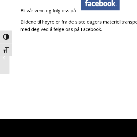
Bli vår venn og følg oss på
Bildene til høyre er fra de siste dagers materielltransp
med deg ved å følge oss på Facebook.
Veksle høykontrast
Veksle skriftstørrelse
Vi har fått to
fotosamlinger fra
Nederland