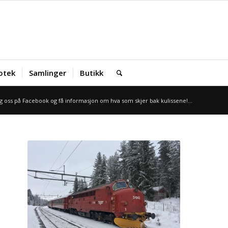
iotek
Samlinger
Butikk
g oss på Facebook og få informasjon om hva som skjer bak kulissene!...