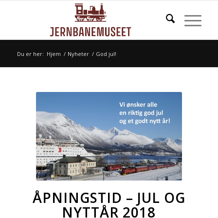
Du er her:
Hjem
/
Nyheter
/
God jul!
ÅPNINGSTID – JUL OG
NYTTÅR 2018