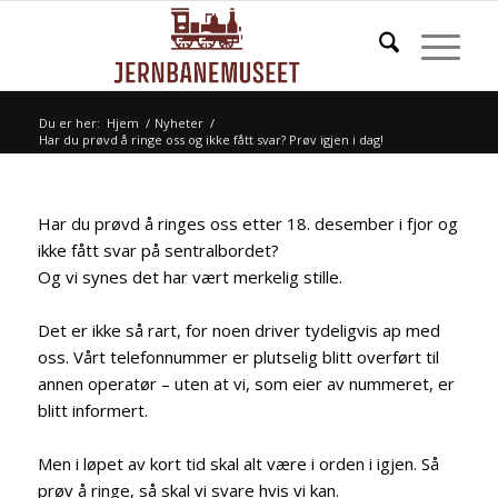
Du er her:
Hjem
/
Nyheter
/
Har du prøvd å ringe oss og ikke fått svar? Prøv igjen i dag!
Har du prøvd å ringes oss etter 18. desember i fjor og
ikke fått svar på sentralbordet?
Og vi synes det har vært merkelig stille.
Det er ikke så rart, for noen driver tydeligvis ap med
oss. Vårt telefonnummer er plutselig blitt overført til
annen operatør – uten at vi, som eier av nummeret, er
blitt informert.
Men i løpet av kort tid skal alt være i orden i igjen. Så
prøv å ringe, så skal vi svare hvis vi kan.