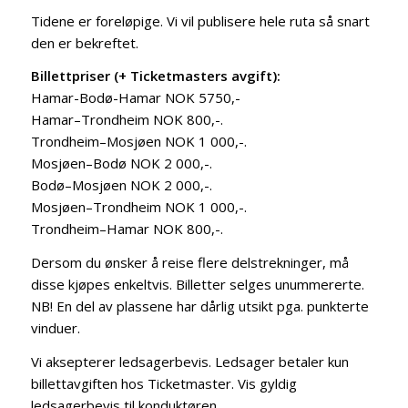
Tidene er foreløpige. Vi vil publisere hele ruta så snart
den er bekreftet.
Billettpriser (+ Ticketmasters avgift):
Hamar-Bodø-Hamar NOK 5750,-
Hamar–Trondheim NOK 800,-.
Trondheim–Mosjøen NOK 1 000,-.
Mosjøen–Bodø NOK 2 000,-.
Bodø–Mosjøen NOK 2 000,-.
Mosjøen–Trondheim NOK 1 000,-.
Trondheim–Hamar NOK 800,-.
Dersom du ønsker å reise flere delstrekninger, må
disse kjøpes enkeltvis. Billetter selges unummererte.
NB! En del av plassene har dårlig utsikt pga. punkterte
vinduer.
Vi aksepterer ledsagerbevis. Ledsager betaler kun
billettavgiften hos Ticketmaster. Vis gyldig
ledsagerbevis til konduktøren.