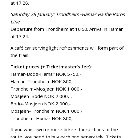
at 17.28.
Saturday 28 January: Trondheim–Hamar via the Røros
Line.
Departure from Trondheim at 10.50. Arrival in Hamar
at 17.24.
A café car serving light refreshments will form part of
the train.
Ticket prices (+ Ticketmaster’s fee):
Hamar-Bodø-Hamar NOK 5750,-
Hamar–Trondheim NOK 800,-.
Trondheim–Mosjøen NOK 1 000,-.
Mosjøen–Bodø NOK 2 000,-.
Bodø–Mosjøen NOK 2 000,-.
Mosjøen–Trondheim NOK 1 000,-.
Trondheim–Hamar NOK 800,-.
If you want two or more tickets for sections of the
route, you need to buy each one separately. Tickets