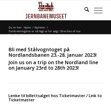
Du er her:
Hjem
/
Nyheter
/
Delstrekningene er nå lagt ut for salg / Streches of our
Nordland line ...
Bli med Stålvogntoget på
Nordlandsbanen 23.-28. januar 2023!
Join us on a trip on the Nordland line
on January 23rd to 28th 2023!
Lenke til billettsalget hos Ticketmaster / Link to
Ticketmaster