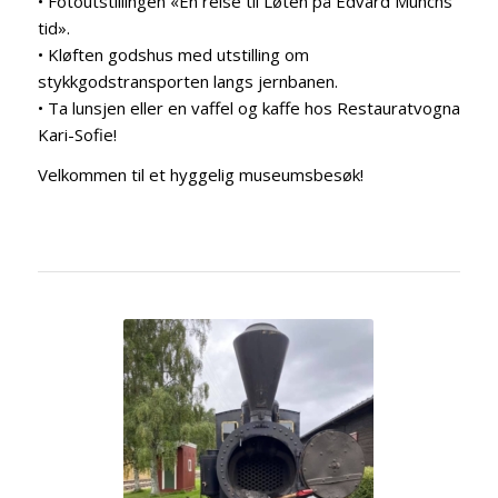
• Fotoutstillingen «En reise til Løten på Edvard Munchs
tid».
• Kløften godshus med utstilling om
stykkgodstransporten langs jernbanen.
• Ta lunsjen eller en vaffel og kaffe hos Restauratvogna
Kari-Sofie!
Velkommen til et hyggelig museumsbesøk!