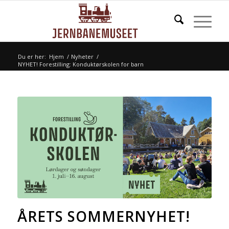
Du er her:
Hjem
/
Nyheter
/
NYHET! Forestilling: Konduktørskolen for barn
ÅRETS SOMMERNYHET!