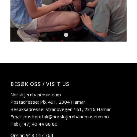
1
2
3
4
5
6
BESØK OSS / VISIT US:
Norsk jernbanemuseum
Postadresse: Pb. 491, 2304 Hamar
Besøksadresse: Strandvegen 161, 2316 Hamar
Email: postmottak@norsk-jernbanemuseum.no
Tel: (+47) 40 44 88 80
Org.nr: 918 147 764