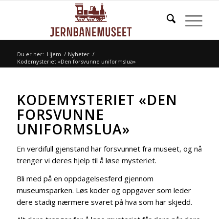
Du er her:
Hjem
/
Nyheter
/
Kodemysteriet «Den forsvunne uniformslua»
KODEMYSTERIET «DEN
FORSVUNNE
UNIFORMSLUA»
En verdifull gjenstand har forsvunnet fra museet, og nå
trenger vi deres hjelp til å løse mysteriet.
Bli med på en oppdagelsesferd gjennom
museumsparken. Løs koder og oppgaver som leder
dere stadig nærmere svaret på hva som har skjedd.