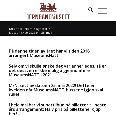
Du er her:
Hjem
/
Nyheter
/
MuseumsNatt 2022 blir 25. mai!
På denne tiden av året har vi siden 2016
arrangert MuseumsNatt.
Selv om vi skulle ønske det var annerledes, så er
det dessverre ikke mulig å gjennomføre
MuseumsNATT i 2021.
MEN, sett av datoen 25. mai 2022! Dette er
kvelden når MuseumsNATT-bussene igjen skal
rulle!
I hele mai har vi supertilbud på billetter til neste
års arrangement: Halv pris på billettene!
Kjøp
her!