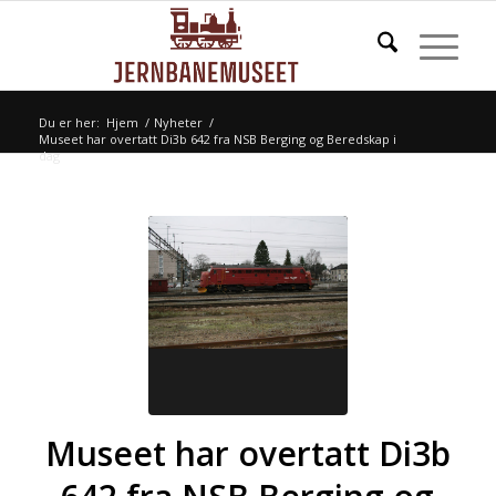
Du er her:
Hjem
/
Nyheter
/
Museet har overtatt Di3b 642 fra NSB Berging og Beredskap i
dag
Museet har overtatt Di3b