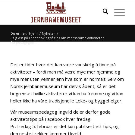
Du er her:
Hjem
/
Nyheter
/
Følg oss på Facebook og få tips om morsomme aktiviteter
fra pedagogen...
Det er tider hvor det kan være vanskelig å finne på
aktiviteter – fordi man må være mye mer hjemme og
mye mer uten venner enn hva som er normalt. Selv om
Norsk jernbanemuseum har delvis åpent, så er det
begrenset hvilke aktiviteter vi kan ha fremme og vi kan
heller ikke ha våre tradisjonelle Leke- og byggehelger.
Vår museumspedagog Ingvild deler derfor gode
aktivitetstips på Facebook hver fredag.
Pr. fredag 5. februar er det kun publisert ett tips, og
den neste i rekken kommer i kveld.