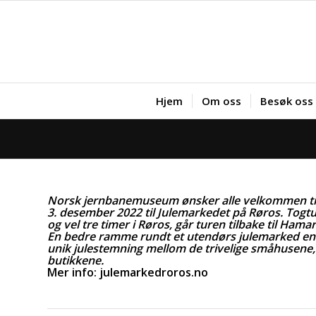
Hjem
Om oss
Besøk oss
Norsk jernbanemuseum ønsker alle velkommen til 
3. desember 2022 til Julemarkedet på Røros. Togtu
og vel tre timer i Røros, går turen tilbake til Hamar
En bedre ramme rundt et utendørs julemarked enn
unik julestemning mellom de trivelige småhusene, h
butikkene.
Mer info:
julemarkedroros.no