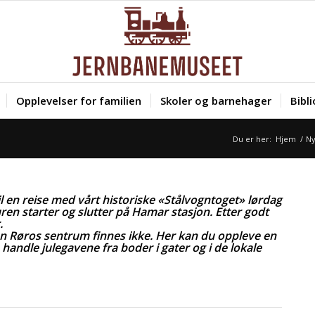
Opplevelser for familien
Skoler og barnehager
Bibl
Du er her:
Hjem
/
Ny
en reise med vårt historiske «Stålvogntoget» lørdag
ren starter og slutter på Hamar stasjon. Etter godt
.
 Røros sentrum finnes ikke. Her kan du oppleve en
andle julegavene fra boder i gater og i de lokale