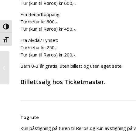
Tur (kun til Røros) kr 600,-.
Fra Rena/Koppang:
Tur/retur kr 600,-.
Veksle høykontrast
Tur (kun til Røros) kr 450,-.
Fra Alvdal/Tynset:
Veksle skriftstørrelse
Tur/retur kr 250,-.
Tur (kun til Røros) kr 200,-.
Bli med på vår lekende
Barn 0-3 år gratis, uten billett og uten eget sete.
og aktive helg 12.-13.
november 2022
Billettsalg hos
Ticketmaster.
Togrute
Kun påstigning på turen til Røros og kun avstigning på ve