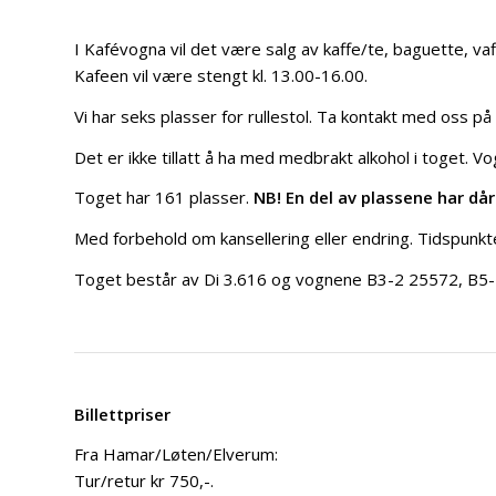
I Kafévogna vil det være salg av kaffe/te, baguette, vaf
Kafeen vil være stengt kl. 13.00-16.00.
Vi har seks plasser for rullestol. Ta kontakt med oss på 
Det er ikke tillatt å ha med medbrakt alkohol i toget. V
Toget har 161 plasser.
NB! En del av plassene har dår
Med forbehold om kansellering eller endring. Tidspunkte
Toget består av Di 3.616 og vognene B3-2 25572, B5
Billettpriser
Fra Hamar/Løten/Elverum:
Tur/retur kr 750,-.