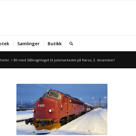
iotek
Samlinger
Butikk
heter
/
Bli med Stålvogntoget til julemarkedet på Røros, 3. desember!