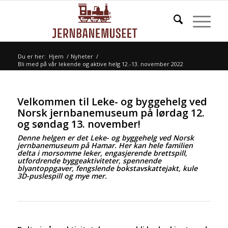
Du er her:
Hjem
/
Nyheter
/
Bli med på vår lekende og aktive helg 12.-13. november 2022
Velkommen til Leke- og byggehelg ved
Norsk jernbanemuseum på lørdag 12.
og søndag 13. november!
Denne helgen er det Leke- og byggehelg ved Norsk
jernbanemuseum på Hamar. Her kan hele familien
delta i morsomme leker, engasjerende brettspill,
utfordrende byggeaktiviteter, spennende
blyantoppgaver, fengslende bokstavskattejakt, kule
3D-puslespill og mye mer.