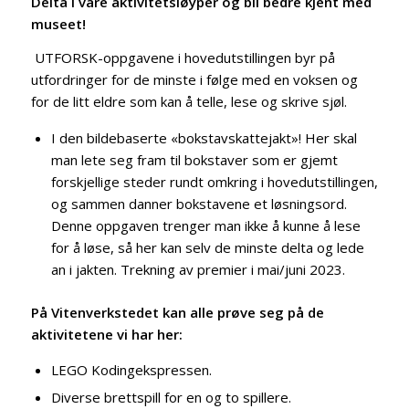
Delta i våre aktivitetsløyper
og bli bedre kjent med
museet!
UTFORSK-oppgavene i hovedutstillingen byr på
utfordringer for de minste i følge med en voksen og
for de litt eldre som kan å telle, lese og skrive sjøl.
I den bildebaserte «bokstavskattejakt»! Her skal
man lete seg fram til bokstaver som er gjemt
forskjellige steder rundt omkring i hovedutstillingen,
og sammen danner bokstavene et løsningsord.
Denne oppgaven trenger man ikke å kunne å lese
for å løse, så her kan selv de minste delta og lede
an i jakten. Trekning av premier i mai/juni 2023.
På Vitenverkstedet kan alle prøve seg på de
aktivitetene vi har her:
LEGO Kodingekspressen.
Diverse brettspill for en og to spillere.