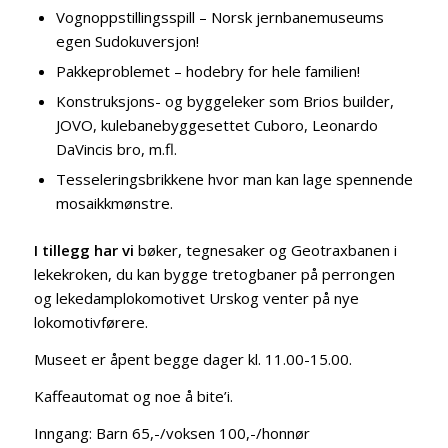
Vognoppstillingsspill – Norsk jernbanemuseums
egen Sudokuversjon!
Pakkeproblemet – hodebry for hele familien!
Konstruksjons- og byggeleker som Brios builder,
JOVO, kulebanebyggesettet Cuboro, Leonardo
DaVincis bro, m.fl.
Tesseleringsbrikkene hvor man kan lage spennende
mosaikkmønstre.
I tillegg har vi
bøker, tegnesaker og Geotraxbanen i
lekekroken, du kan bygge tretogbaner på perrongen
og lekedamplokomotivet Urskog venter på nye
lokomotivførere.
Museet er åpent begge dager kl. 11.00-15.00.
Kaffeautomat og noe å bite’i.
Inngang: Barn 65,-/voksen 100,-/honnør