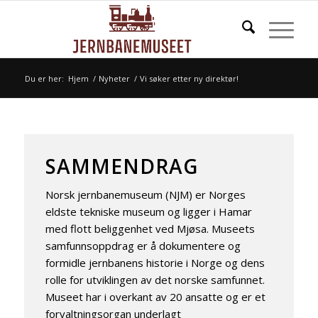
Du er her:
Hjem
/
Nyheter
/
Vi søker etter ny direktør!
SAMMENDRAG
Norsk jernbanemuseum (NJM) er Norges
eldste tekniske museum og ligger i Hamar
med flott beliggenhet ved Mjøsa. Museets
samfunnsoppdrag er å dokumentere og
formidle jernbanens historie i Norge og dens
rolle for utviklingen av det norske samfunnet.
Museet har i overkant av 20 ansatte og er et
forvaltningsorgan underlagt