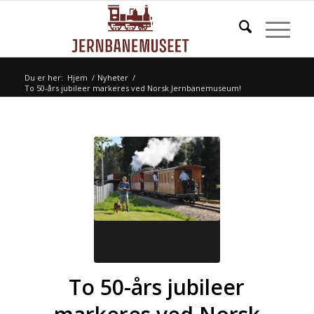
Du er her:
Hjem
/
Nyheter
/
To 50-års jubileer markeres ved Norsk Jernbanemuseum!
To 50-års jubileer