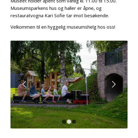
Museet holder åpent som vanlig kl. 11.00 til 15.00.
Museumsparkens hus og haller er åpne, og
restauratvogna Kari Sofie tar imot besøkende.
Velkommen til en hyggelig museumshelg hos oss!
1
2
3