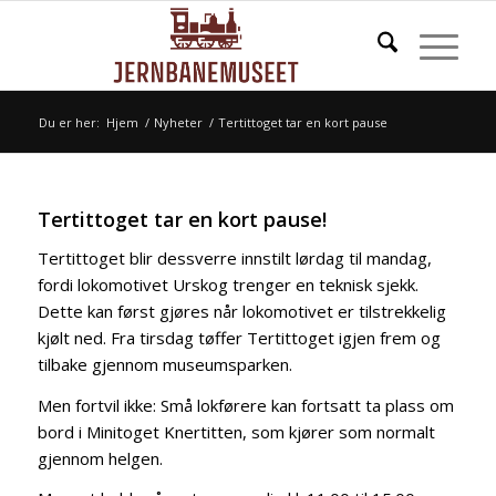
Du er her:
Hjem
/
Nyheter
/
Tertittoget tar en kort pause
Tertittoget tar en kort pause!
Tertittoget blir dessverre innstilt lørdag til mandag,
fordi lokomotivet Urskog trenger en teknisk sjekk.
Dette kan først gjøres når lokomotivet er tilstrekkelig
kjølt ned. Fra tirsdag tøffer Tertittoget igjen frem og
tilbake gjennom museumsparken.
Men fortvil ikke: Små lokførere kan fortsatt ta plass om
bord i Minitoget Knertitten, som kjører som normalt
gjennom helgen.