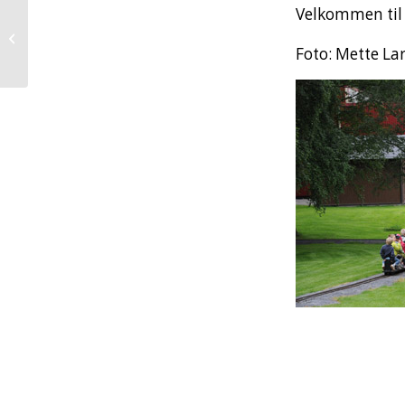
NY BOK i
Velkommen til
museumsbutikken:
Dovregubben – en
Foto: Mette La
lokomotivlegende