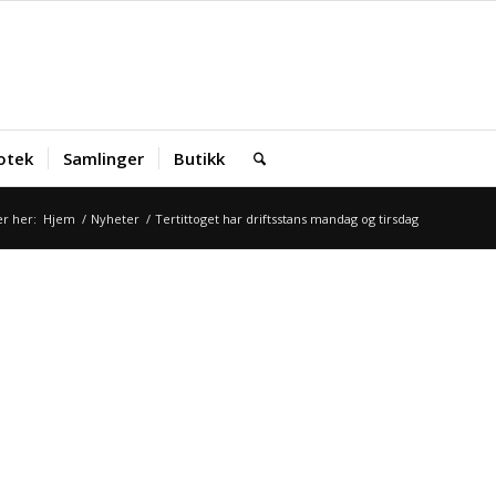
iotek
Samlinger
Butikk
r her:
Hjem
/
Nyheter
/
Tertittoget har driftsstans mandag og tirsdag