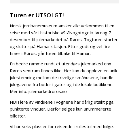
Turen er UTSOLGT!
Norsk jernbanemuseum ønsker alle velkommen til en
reise med vårt historiske «Stålvogntoget» lørdag 7.
desember til julemarkedet på Røros. Togturen starter
og slutter på Hamar stasjon. Etter godt og vel fire
timer i Røros, går turen tilbake til Hamar.
En bedre ramme rundt et utendørs julemarked enn
Røros sentrum finnes ikke. Her kan du oppleve en unik
julestemning mellom de trivelige småhusene, handle
julegavene fra boder i gater og i de lokale butikkene.
Mer info: julemarkedroros.no
NB! Flere av vinduene i vognene har dårlig utsikt pga.
punkterte vinduer. Derfor selges kun unummererte
billetter.
Vi har seks plasser for reisende i rullestol med følge.