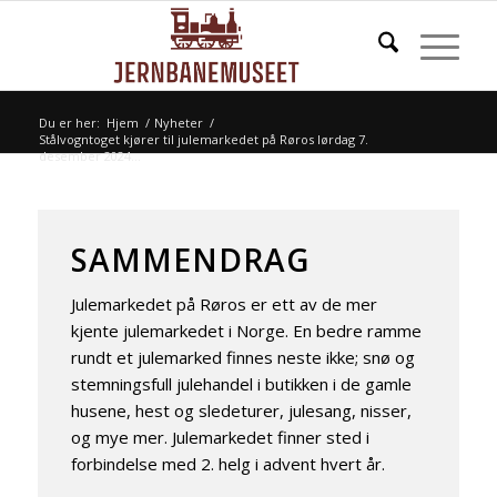
Du er her:
Hjem
/
Nyheter
/
Stålvogntoget kjører til julemarkedet på Røros lørdag 7.
desember 2024...
SAMMENDRAG
Julemarkedet på Røros er ett av de mer
kjente julemarkedet i Norge. En bedre ramme
rundt et julemarked finnes neste ikke; snø og
stemningsfull julehandel i butikken i de gamle
husene, hest og sledeturer, julesang, nisser,
og mye mer. Julemarkedet finner sted i
forbindelse med 2. helg i advent hvert år.