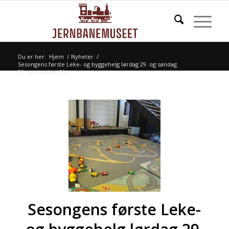
Du er her:
Hjem
/
Nyheter
/
Sesongens første Leke- og byggehelg lørdag 29. og søndag
30. september 20...
Sesongens første Leke-