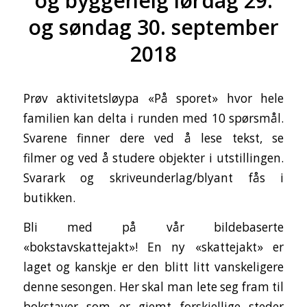
og byggehelg lørdag 29.
og søndag 30. september
2018
Prøv aktivitetsløypa «På sporet» hvor hele
familien kan delta i runden med 10 spørsmål.
Svarene finner dere ved å lese tekst, se
filmer og ved å studere objekter i utstillingen.
Svarark og skriveunderlag/blyant fås i
butikken.
Bli med på vår bildebaserte
«bokstavskattejakt»! En ny «skattejakt» er
laget og kanskje er den blitt litt vanskeligere
denne sesongen. Her skal man lete seg fram til
bokstaver som er gjemt forskjellige steder