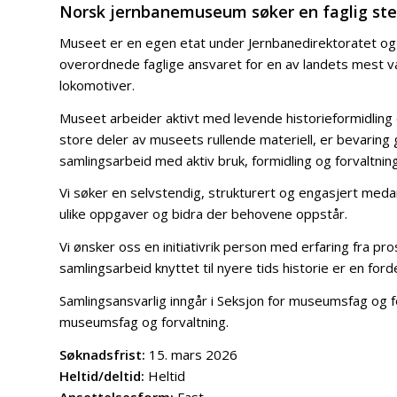
Norsk jernbanemuseum søker en faglig ster
Museet er en egen etat under Jernbanedirektoratet og ha
overordnede faglige ansvaret for en av landets mest va
lokomotiver.
Museet arbeider aktivt med levende historieformidlin
store deler av museets rullende materiell, er bevaring
samlingsarbeid med aktiv bruk, formidling og forvaltning 
Vi søker en selvstendig, strukturert og engasjert meda
ulike oppgaver og bidra der behovene oppstår.
Vi ønsker oss en initiativrik person med erfaring fra pr
samlingsarbeid knyttet til nyere tids historie er en for
Samlingsansvarlig inngår i Seksjon for museumsfag og fo
museumsfag og forvaltning.
Søknadsfrist:
15. mars 2026
Heltid/deltid:
Heltid
Ansettelsesform:
Fast