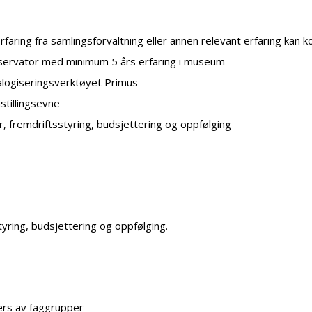
Erfaring fra samlingsforvaltning eller annen relevant erfaring kan
servator med minimum 5 års erfaring i museum
alogiseringsverktøyet Primus
stillingsevne
 fremdriftsstyring, budsjettering og oppfølging
yring, budsjettering og oppfølging.
vers av faggrupper