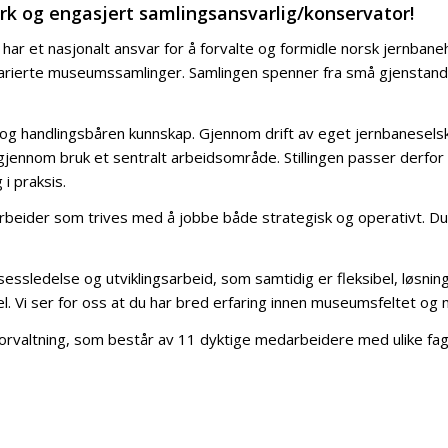
k og engasjert samlingsansvarlig/konservator!
r et nasjonalt ansvar for å forvalte og formidle norsk jernbanehi
rierte museums­samlinger. Samlingen spenner fra små gjenstander,
g og handlingsbåren kunnskap. Gjennom drift av eget jernbanese
 gjennom bruk et sentralt arbeidsområde. Stillingen passer derfor
i praksis.
rbeider som trives med å jobbe både strategisk og operativt. Du
osessledelse og utviklingsarbeid, som samtidig er fleksibel, løsnin
del. Vi ser for oss at du har bred erfaring innen museumsfeltet o
rvaltning, som består av 11 dyktige medarbeidere med ulike fagspe