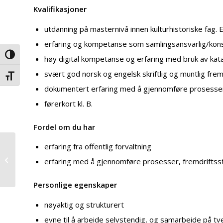
Kvalifikasjoner
utdanning på masternivå innen kulturhistoriske fag. 
erfaring og kompetanse som samlingsansvarlig/kon
Veksle høykontrast
høy digital kompetanse og erfaring med bruk av kat
svært god norsk og engelsk skriftlig og muntlig frem
Veksle skriftstørrelse
dokumentert erfaring med å gjennomføre prosesser,
førerkort kl. B.
Fordel om du har
//UTSOLGT// Bli med
erfaring fra offentlig forvaltning
på en reise med ett av
erfaring med å gjennomføre prosesser, fremdriftsst
verdens eldste
veterantog lørdag...
Personlige egenskaper
nøyaktig og strukturert
evne til å arbeide selvstendig, og samarbeide på t