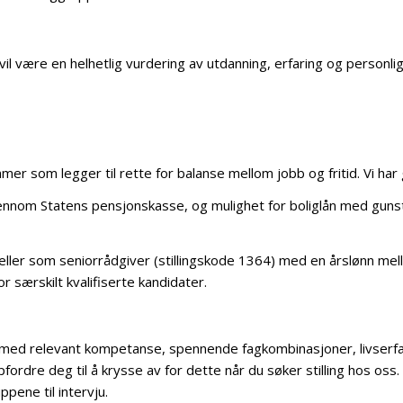
il være en helhetlig vurdering av utdanning, erfaring og personlig 
som legger til rette for balanse mellom jobb og fritid. Vi har go
ennom Statens pensjonskasse, og mulighet for boliglån med gunsti
, eller som seniorrådgiver (stillingskode 1364) med en årslønn m
r særskilt kvalifiserte kandidater.
 med relevant kompetanse, spennende fagkombinasjoner, livserfari
fordre deg til å krysse av for dette når du søker stilling hos oss.
ppene til intervju.