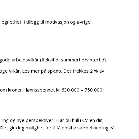
egnethet, i tillegg til motivasjon og øvrige
de arbeidsvilkår (fleksitid, sommertid/vintertid).
ge vilkår. Les mer på spk.no. Det trekkes 2 % av
ellom kroner I lønnsspennet kr 630 000 – 750 000
ng og nye perspektiver. Har du hull i CV-en din,
 Det gir deg mulighet for å få positiv særbehandling. Vi