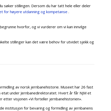
u søker stillingen. Dersom du har tatt hele eller deler
et for høyere utdanning og kompetanse
.
 begrunne hvorfor, og vi vurderer om vi kan innvilge
elte stillinger kan det være behov for utvidet sjekk og
rmidling av norsk jernbanehistorie. Museet har 26 fast
tat under Jernbanedirektoratet. Hvert år får NJM et
 etter visjonen «Vi forteller jernbanehistorien».
institusjon for bevaring og formidling av jernbanens