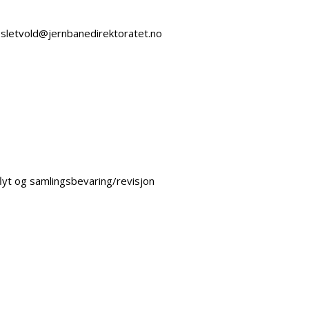
n.sletvold@jernbanedirektoratet.no
sflyt og samlingsbevaring/revisjon