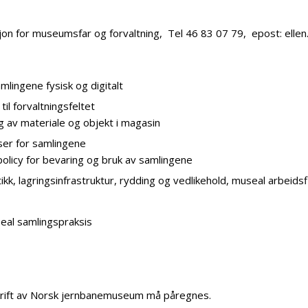
sjon for museumsfar og forvaltning, Tel 46 83 07 79, epost: elle
mlingene fysisk og digitalt
il forvaltningsfeltet
g av materiale og objekt i magasin
ser for samlingene
olicy for bevaring og bruk av samlingene
tikk, lagringsinfrastruktur, rydding og vedlikehold, museal arbeid
seal samlingspraksis
drift av Norsk jernbanemuseum må påregnes.