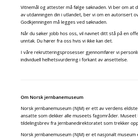
Vitnemål og attester må følge søknaden. Vi ber om at d
av utdanningen din i utlandet, ber vi om en autorisert 
Godkjenningen må legges ved søknaden.
Når du søker jobb hos oss, vil navnet ditt stå på en off
unntak. Du hører fra oss hvis vi ikke kan det.
I våre rekrutteringsprosesser gjennomfører vi personli
individuell helhetsvurdering i forkant av ansettelse.
Om Norsk jernbanemuseum
Norsk jernbanemuseum (NJM) er ett av verdens eldste j
ansatte som dekker alle museets fagområder. Museet l
tildelingsbrev fra Jernbanedirektoratet som trekker opp
Norsk jernbanemuseum (NJM) er et nasjonalt museum et