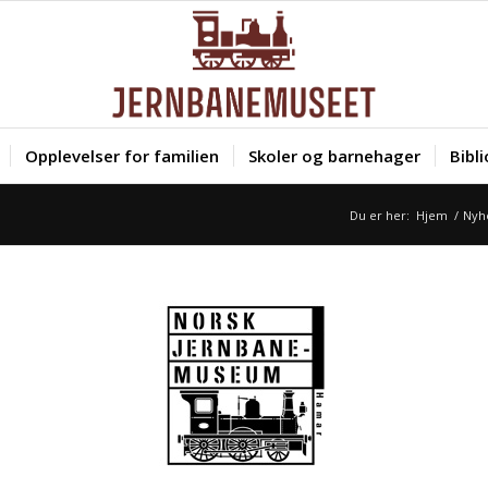
Opplevelser for familien
Skoler og barnehager
Bibl
Du er her:
Hjem
/
Nyh