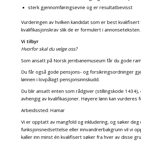
sterk gjennomføringsevne og er resultatbevisst
Vurderingen av hvilken kandidat som er best kvalifisert v
kvalifikasjonskrav slik de er formulert i annonseteksten.
Vi tilbyr
Hvorfor skal du velge oss?
Som ansatt på Norsk jernbanemuseum får du gode rammer 
Du får også gode pensjons- og forsikringsordninger gj
lønnen i lovpålagt pensjonsinnskudd.
Du blir ansatt enten som rådgiver (stillingskode 1434)
avhengig av kvalifikasjoner. Høyere lønn kan vurderes fo
Arbeidssted: Hamar
Vi er opptatt av mangfold og inkludering, og søker deg
funksjonsnedsettelse eller innvandrerbakgrunn vil vi opp
kaller inn minst én kvalifisert søker fra hver av disse gru