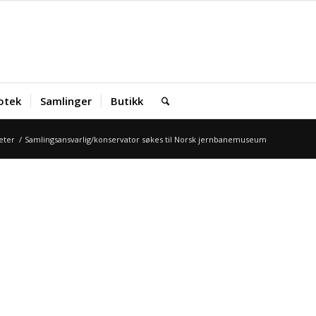
iotek
Samlinger
Butikk
eter
/
Samlingsansvarlig/konservator søkes til Norsk jernbanemuseum