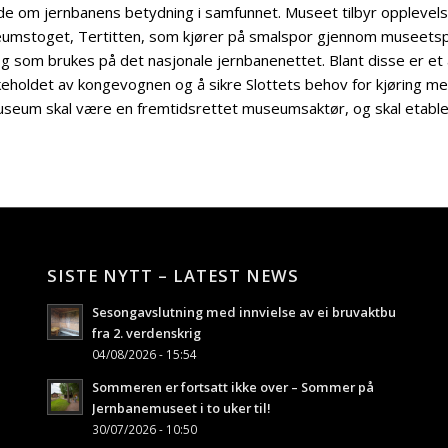
nde om jernbanens betydning i samfunnet. Museet tilbyr opplevels
useumstoget, Tertitten, som kjører på smalspor gjennom musee
 tog som brukes på det nasjonale jernbanenettet. Blant disse er 
eholdet av kongevognen og å sikre Slottets behov for kjøring med 
eum skal være en fremtidsrettet museumsaktør, og skal etabler
SISTE NYTT – LATEST NEWS
Sesongavslutning med innvielse av ei bruvaktbu
fra 2. verdenskrig
04/08/2026 - 15:54
Sommeren er fortsatt ikke over – Sommer på
Jernbanemuseet i to uker til!
30/07/2026 - 10:50