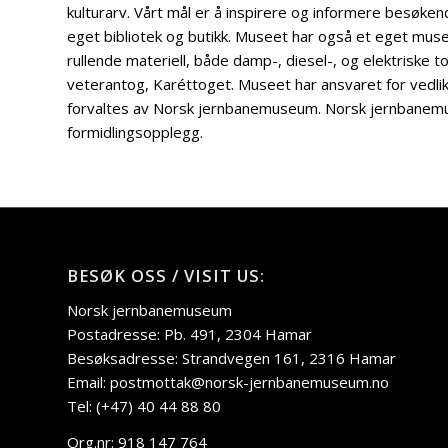
kulturarv. Vårt mål er å inspirere og informere besøke
eget bibliotek og butikk. Museet har også et eget m
rullende materiell, både damp-, diesel-, og elektriske
veterantog, Karéttoget. Museet har ansvaret for vedlik
forvaltes av Norsk jernbanemuseum. Norsk jernbanemus
formidlingsopplegg.
BESØK OSS / VISIT US:
Norsk jernbanemuseum
Postadresse: Pb. 491, 2304 Hamar
Besøksadresse: Strandvegen 161, 2316 Hamar
Email: postmottak@norsk-jernbanemuseum.no
Tel: (+47) 40 44 88 80
Org.nr: 918 147 764