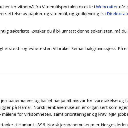
u henter vitnemål fra Vitnemålsportalen direkte i
Webcruiter
når d
oversettelse av papirer og vitnemål, og godkjenning fra
Direktorat
entlig søkerliste. Ønsker du å bli unntatt denne søkerlisten, må du
ghetstest- og evnetester. Vi bruker Semac bakgrunnssjekk. På enk
ernbanemuseer og har et nasjonalt ansvar for ivaretakelse og fo
igger på Hamar. Norsk jernbanemuseum er organisert som egen e
 målene for virksomheten, samt prioriteringer og krav. NJM jobber
ablert i Hamar i 1896. Norsk jernbanemuseum er Norges ledende 