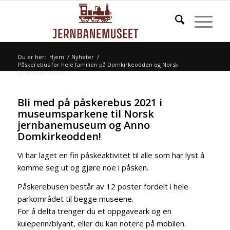
Du er her:
Hjem
/
Nyheter
/
Påskerebus for hele familien på Domkirkeodden og Norsk
jernbanemuseum...
Bli med på påskerebus 2021 i
museumsparkene til Norsk
jernbanemuseum og Anno
Domkirkeodden!
Vi har laget en fin påskeaktivitet til alle som har lyst å
komme seg ut og gjøre noe i påsken.
Påskerebusen består av 12 poster fordelt i hele
parkområdet til begge museene.
For å delta trenger du et oppgaveark og en
kulepenn/blyant, eller du kan notere på mobilen.