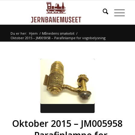
Du er her:
Hjem
/
Månedens smakebit
/
Oktober 2015 – JM005958 – Parafinlampe for vognbelysning
Oktober 2015 – JM005958