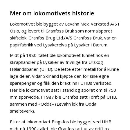
Mer om lokomotivets historie
Lokomotivet ble bygget av Levahn Mek. Verksted A/S i
Oslo, og levert til Granfoss Bruk som normalsporet
skiftelok. Granfos Brug Ltd.
/
A/S Granfoss Bruk, var en
papirfabrikk ved Lysakerelva på Lysaker i Bærum.
Midt på 1980-tallet ble lokomotivet funnet hos en
skraphandler på Lysaker av frivillige fra Urskog-
Hølandsbanen (UHB). De lette etter metall for å kunne
lage deler. Vidar Skilnand kjøpte den for sine egne
sparepenger og fikk den brakt inn i UHBs verksted.
Her ble lokomotivet satt i stand og sporet om til 750
mm sporvidde. I 1987 ble Granfos satt i drift på UHB,
sammen med «Odda» (Levahn lok fra Odda
smelteverk).
Etter at lokomotivet Bingsfos ble bygget ved UHB
midt på 1990-tallet, ble Granfos tatt ut av drift og