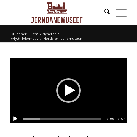
Du er her:
Hjem
/
Nyheter
/
«Nytt» lokomotiv til Norsk jernbanemuseum
00:00
|
00:57