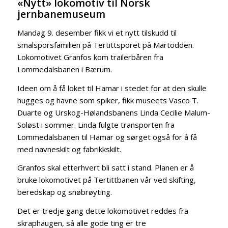
«Nytt» lokomotiv til Norsk
jernbanemuseum
Mandag 9. desember fikk vi et nytt tilskudd til
smalsporsfamilien på Tertittsporet på Martodden.
Lokomotivet Granfos kom trailerbåren fra
Lommedalsbanen i Bærum.
Ideen om å få loket til Hamar i stedet for at den skulle
hugges og havne som spiker, fikk museets Vasco T.
Duarte og Urskog-Hølandsbanens Linda Cecilie Malum-
Soløst i sommer. Linda fulgte transporten fra
Lommedalsbanen til Hamar og sørget også for å få
med navneskilt og fabrikkskilt.
Granfos skal etterhvert bli satt i stand. Planen er å
bruke lokomotivet på Tertittbanen vår ved skifting,
beredskap og snøbrøyting.
Det er tredje gang dette lokomotivet reddes fra
skraphaugen, så alle gode ting er tre