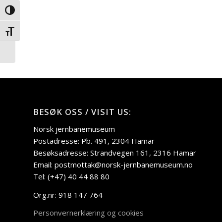
Veksle høykontrast
Stålvogntoget kjører
Veksle skriftstørrelse
på Nordlandsbanen –
EARLY BIRD-tilbud!
BESØK OSS / VISIT US:
Norsk jernbanemuseum
Postadresse: Pb. 491, 2304 Hamar
Besøksadresse: Strandvegen 161, 2316 Hamar
Email: postmottak@norsk-jernbanemuseum.no
Tel: (+47) 40 44 88 80
Org.nr: 918 147 764
Personvernerklæring og cookies