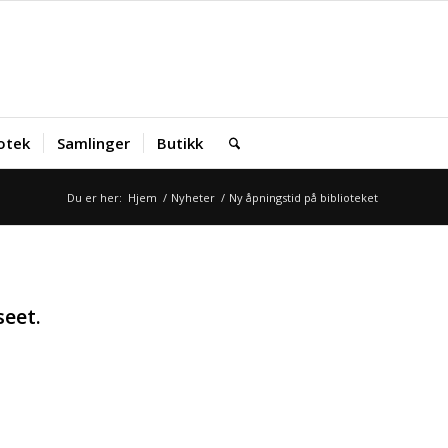
iotek
Samlinger
Butikk
Du er her:
Hjem
/
Nyheter
/
Ny åpningstid på biblioteket
seet.