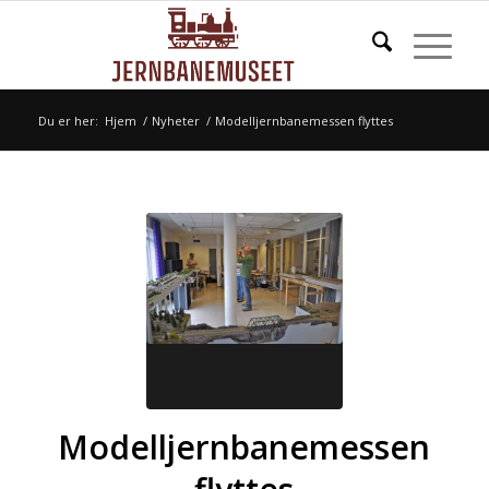
Du er her:
Hjem
/
Nyheter
/
Modelljernbanemessen flyttes
Modelljernbanemessen