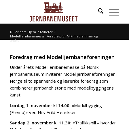
Du er her:
Hjem
/
Nyheter
/
Modelljernbanemessa: Foredrag for MJF-medlemmer og
andre
Foredrag med Modelljernbaneforeningen
Under årets Modelljernbanemesse på Norsk
jernbanemuseum inviterer Modelljernbaneforeningen i
Norge til to spennende og lærerike foredrag som
kombinerer jernbanehistorie med modellbyggingens
kunst.
Lørdag 1. november kl 14.00:
«Modulbygging
(Fremo)» ved Nils-Arild Henriksen.
Søndag 2. november kl 11.30:
«Trafikkspill – hvordan