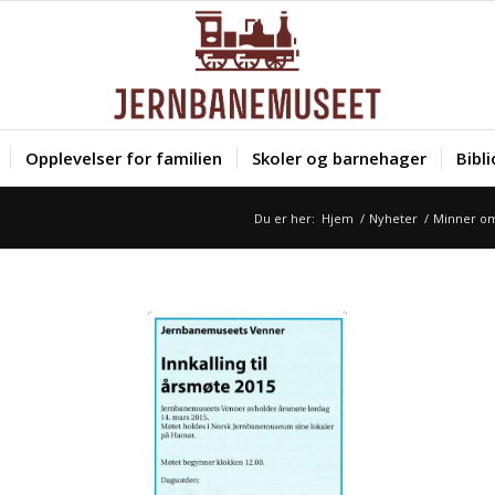
Opplevelser for familien
Skoler og barnehager
Bibl
Du er her:
Hjem
/
Nyheter
/
Minner om