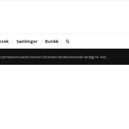
iotek
Samlinger
Butikk
 Jernbanemuseets Venners årsmøte førstkommende lørdag 14. mar...