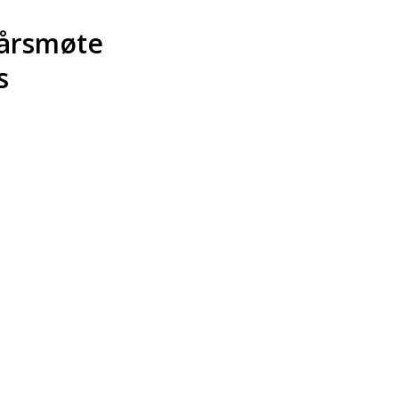
årsmøte
s